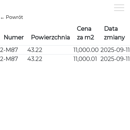
Przejdź
do
treści
← Powrót
Cena
Data
Numer
Powierzchnia
za m2
zmiany
2-M87
43.22
11,000.00
2025-09-11
2-M87
43.22
11,000.01
2025-09-11