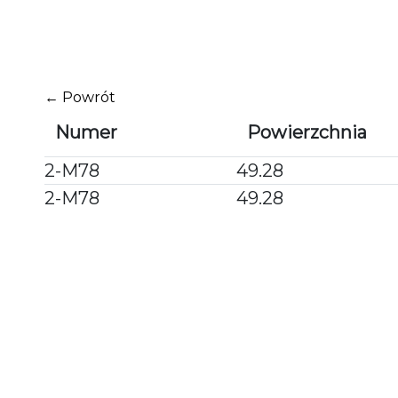
Przejdź
do
treści
← Powrót
Numer
Powierzchnia
2-M78
49.28
2-M78
49.28