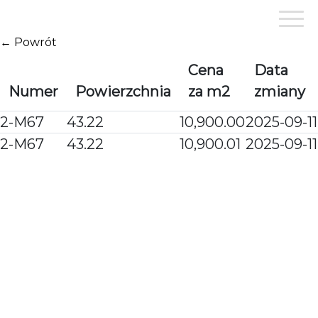
Przejdź
do
treści
← Powrót
Cena
Data
Numer
Powierzchnia
za m2
zmiany
2-M67
43.22
10,900.00
2025-09-11
2-M67
43.22
10,900.01
2025-09-11