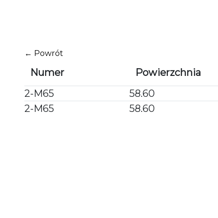
Przejdź
do
treści
← Powrót
Numer
Powierzchnia
2-M65
58.60
2-M65
58.60