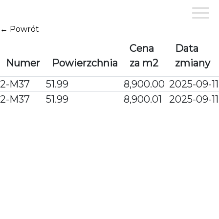
Przejdź
do
treści
← Powrót
Cena
Data
Numer
Powierzchnia
za m2
zmiany
2-M37
51.99
8,900.00
2025-09-11
2-M37
51.99
8,900.01
2025-09-11