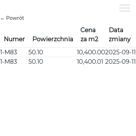
Przejdź
do
treści
← Powrót
Cena
Data
Numer
Powierzchnia
za m2
zmiany
1-M83
50.10
10,400.00
2025-09-11
1-M83
50.10
10,400.01
2025-09-11