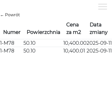
Przejdź
do
treści
← Powrót
Cena
Data
Numer
Powierzchnia
za m2
zmiany
1-M78
50.10
10,400.00
2025-09-11
1-M78
50.10
10,400.01
2025-09-11