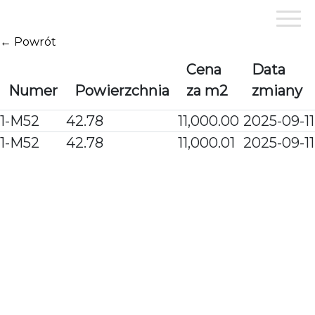
Przejdź
do
treści
← Powrót
Cena
Data
Numer
Powierzchnia
za m2
zmiany
1-M52
42.78
11,000.00
2025-09-11
1-M52
42.78
11,000.01
2025-09-11