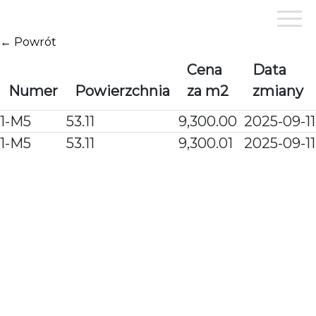
Przejdź
do
treści
← Powrót
Cena
Data
Numer
Powierzchnia
za m2
zmiany
1-M5
53.11
9,300.00
2025-09-11
1-M5
53.11
9,300.01
2025-09-11