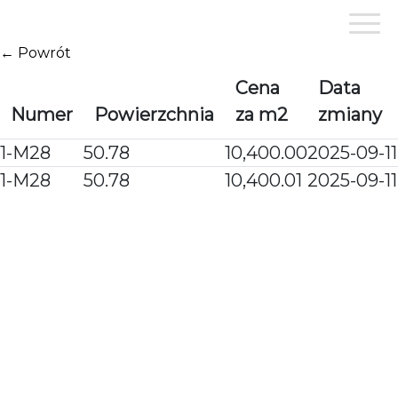
Przejdź
do
treści
← Powrót
Cena
Data
Numer
Powierzchnia
za m2
zmiany
1-M28
50.78
10,400.00
2025-09-11
1-M28
50.78
10,400.01
2025-09-11