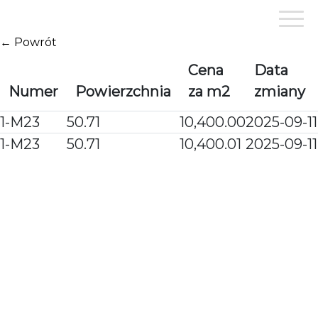
Przejdź
do
treści
← Powrót
Cena
Data
Numer
Powierzchnia
za m2
zmiany
1-M23
50.71
10,400.00
2025-09-11
1-M23
50.71
10,400.01
2025-09-11