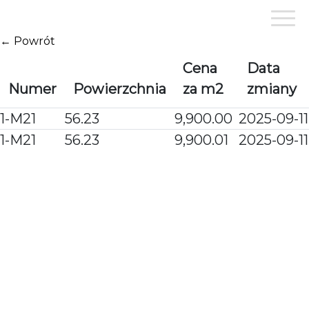
Przejdź
do
treści
← Powrót
Cena
Data
Numer
Powierzchnia
za m2
zmiany
1-M21
56.23
9,900.00
2025-09-11
1-M21
56.23
9,900.01
2025-09-11